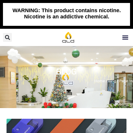
Skip
to
WARNING: This product contains nicotine.
Nicotine is an addictive chemical.
content
Search
M
BLOG
Home
/
Blog
/ Page 16