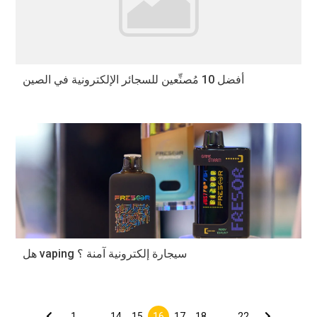
أفضل 10 مُصنِّعين للسجائر الإلكترونية في الصين
هل vaping سيجارة إلكترونية آمنة ؟
Posts
pagination
1
…
14
15
16
17
18
…
22